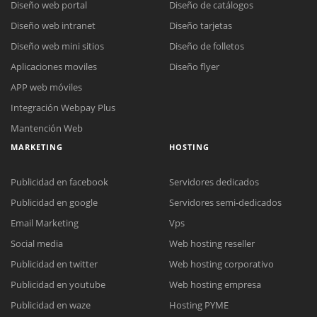
Diseño web portal
Diseño de catálogos
Diseño web intranet
Diseño tarjetas
Diseño web mini sitios
Diseño de folletos
Aplicaciones moviles
Diseño flyer
APP web móviles
Integración Webpay Plus
Mantención Web
MARKETING
HOSTING
Publicidad en facebook
Servidores dedicados
Publicidad en google
Servidores semi-dedicados
Reunión online
Email Marketing
Vps
Nuestros ejecutivos le enviarán un correo electrónico con el enlace a
Social media
Web hosting reseller
Chat Online
Meet para la reunión online.
Cotización
Publicidad en twitter
Web hosting corporativo
Todos nuestros ejecutivos están fuera de línea. Complete el formulario
Publicidad en youtube
Web hosting empresa
para enviarnos un correo electrónico con sus datos personales.
Complete el formulario y nos contactaremos a la brevedad.
Publicidad en waze
Hosting PYME