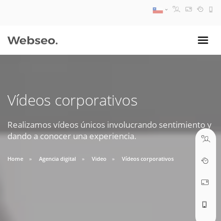
08:30 AM A 17:30 PM
ventas@webseo.cl
Vídeos corporativos
09:30 AM A 18:30 PM
soporte@webseo.cl
Realizamos vídeos únicos involucrando sentimiento y
dando a conocer una experiencia.
Home
Agencia digital
Video
Vídeos corporativos
ABRIR TICKET