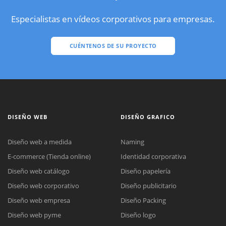
Especialistas en vídeos corporativos para empresas.
CUÉNTENOS DE SU PROYECTO
DISEÑO WEB
DISEÑO GRAFICO
Diseño web a medida
Naming
E-commerce (Tienda online)
Identidad corporativa
Diseño web catálogo
Diseño papelería
Diseño web corporativo
Diseño publicitario
Diseño web empresa
Diseño Packing
Diseño web pyme
Diseño logo