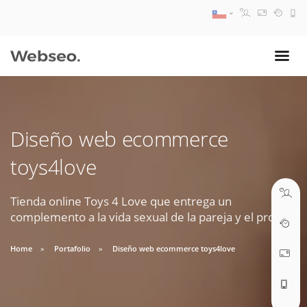
08:30 AM A 17:30 PM
ventas@webseo.cl
Diseño web ecommerce
09:30 AM A 18:30 PM
toys4love
soporte@webseo.cl
Tienda online Toys 4 Love que entrega un
complemento a la vida sexual de la pareja y el propio.
ABRIR TICKET
Home
Portafolio
Diseño web ecommerce toys4love