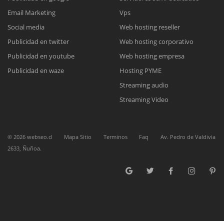
Reunión online
Email Marketing
Vps
Social media
Web hosting reseller
Nuestros ejecutivos le enviarán un correo electrónico con el enlace a
Chat Online
Meet para la reunión online.
Publicidad en twitter
Web hosting corporativo
Cotización
Todos nuestros ejecutivos están fuera de línea. Complete el formulario
Publicidad en youtube
Web hosting empresa
para enviarnos un correo electrónico con sus datos personales.
Complete el formulario y nos contactaremos a la brevedad.
Publicidad en waze
Hosting PYME
Streaming audio
Streaming Video
©
2026
webseo.cl
Mapa Sitio
Terminos
Faq
Av. Pedro de Valdivia
2633, Ñuñoa.