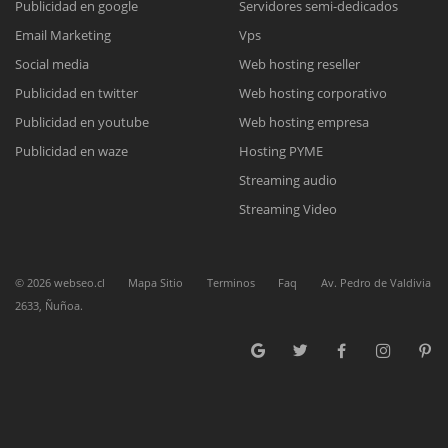
Publicidad en google
Servidores semi-dedicados
Reunión online
Email Marketing
Vps
Social media
Web hosting reseller
Nuestros ejecutivos le enviarán un correo electrónico con el enlace a
Chat Online
Meet para la reunión online.
Publicidad en twitter
Web hosting corporativo
Cotización
Todos nuestros ejecutivos están fuera de línea. Complete el formulario
Publicidad en youtube
Web hosting empresa
para enviarnos un correo electrónico con sus datos personales.
Complete el formulario y nos contactaremos a la brevedad.
Publicidad en waze
Hosting PYME
Streaming audio
Streaming Video
©
2026
webseo.cl
Mapa Sitio
Terminos
Faq
Av. Pedro de Valdivia
2633, Ñuñoa.