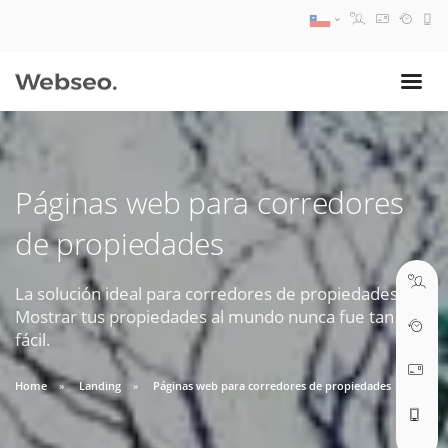
08:30 AM A 17:30 PM
ventas@webseo.cl
Páginas web para corredores
09:30 AM A 18:30 PM
de propiedades
soporte@webseo.cl
La solución ideal para corredores de propiedades.
Mostrar tus propiedades al mundo nunca fue tan
fácil.
ABRIR TICKET
Home
Landing
Páginas web para corredores de propiedades