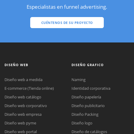
Especialistas en funnel advertising.
CUÉNTENOS DE SU PROYECTO
DISEÑO WEB
DISEÑO GRAFICO
Diseño web a medida
Naming
E-commerce (Tienda online)
Identidad corporativa
Diseño web catálogo
Diseño papelería
Diseño web corporativo
Diseño publicitario
Diseño web empresa
Diseño Packing
Diseño web pyme
Diseño logo
Diseño web portal
Diseño de catálogos