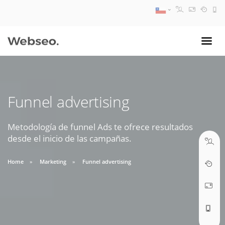
08:30 AM A 17:30 PM
ventas@webseo.cl
Funnel advertising
09:30 AM A 18:30 PM
soporte@webseo.cl
Metodología de funnel Ads te ofrece resultados
desde el inicio de las campañas.
Home
Marketing
Funnel advertising
ABRIR TICKET