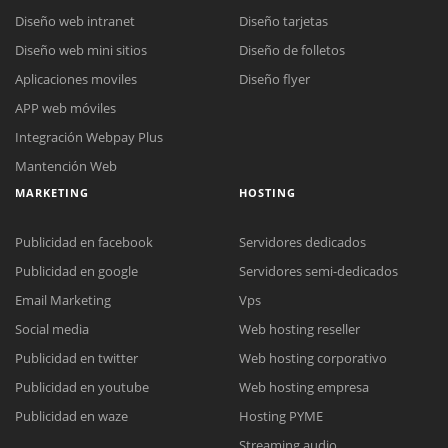
Diseño web intranet
Diseño tarjetas
Diseño web mini sitios
Diseño de folletos
Aplicaciones moviles
Diseño flyer
APP web móviles
Integración Webpay Plus
Mantención Web
MARKETING
HOSTING
Publicidad en facebook
Servidores dedicados
Publicidad en google
Servidores semi-dedicados
Email Marketing
Vps
Reunión online
Social media
Web hosting reseller
Nuestros ejecutivos le enviarán un correo electrónico con el enlace a
Publicidad en twitter
Web hosting corporativo
Chat Online
Meet para la reunión online.
Cotización
Publicidad en youtube
Web hosting empresa
Todos nuestros ejecutivos están fuera de línea. Complete el formulario
Publicidad en waze
Hosting PYME
para enviarnos un correo electrónico con sus datos personales.
Complete el formulario y nos contactaremos a la brevedad.
Streaming audio