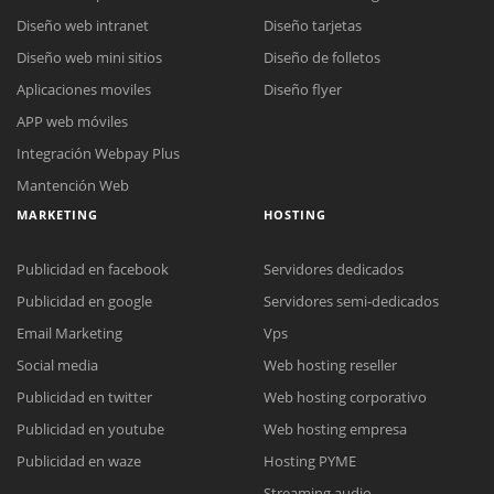
Diseño web intranet
Diseño tarjetas
Diseño web mini sitios
Diseño de folletos
Aplicaciones moviles
Diseño flyer
APP web móviles
Integración Webpay Plus
Mantención Web
MARKETING
HOSTING
Publicidad en facebook
Servidores dedicados
Publicidad en google
Servidores semi-dedicados
Email Marketing
Vps
Reunión online
Social media
Web hosting reseller
Nuestros ejecutivos le enviarán un correo electrónico con el enlace a
Chat Online
Publicidad en twitter
Web hosting corporativo
Meet para la reunión online.
Cotización
Publicidad en youtube
Web hosting empresa
Todos nuestros ejecutivos están fuera de línea. Complete el formulario
para enviarnos un correo electrónico con sus datos personales.
Complete el formulario y nos contactaremos a la brevedad.
Publicidad en waze
Hosting PYME
Streaming audio