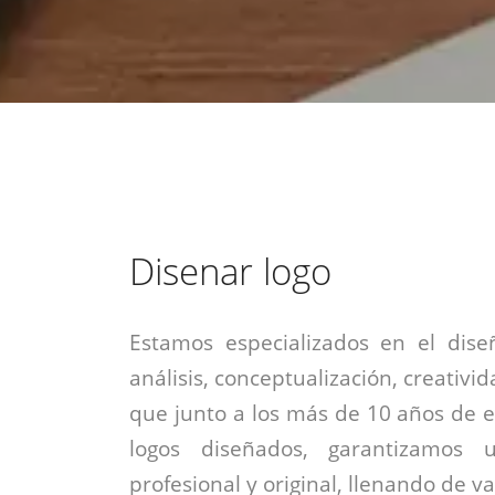
estrategia de
¡COTIZA AQUÍ!
DESDE $15 UF.
HABLAR CON EJECUTIVO
marketing digital.
DESDE $300 UF.
ASESORATE POR UN EXPERTO
Disenar logo
Estamos especializados en el dise
análisis, conceptualización, creativid
que junto a los más de 10 años de e
logos diseñados, garantizamos 
profesional y original, llenando de v