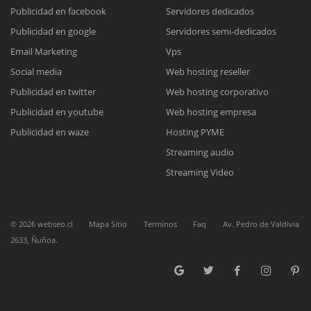
Publicidad en facebook
Servidores dedicados
Publicidad en google
Servidores semi-dedicados
Reunión online
Email Marketing
Vps
Nuestros ejecutivos le enviarán un correo electrónico con el enlace a
Chat Online
Social media
Web hosting reseller
Meet para la reunión online.
Cotización
Publicidad en twitter
Web hosting corporativo
Todos nuestros ejecutivos están fuera de línea. Complete el formulario
Publicidad en youtube
Web hosting empresa
para enviarnos un correo electrónico con sus datos personales.
Complete el formulario y nos contactaremos a la brevedad.
Publicidad en waze
Hosting PYME
Streaming audio
Streaming Video
©
2026
webseo.cl
Mapa Sitio
Terminos
Faq
Av. Pedro de Valdivia
2633, Ñuñoa.