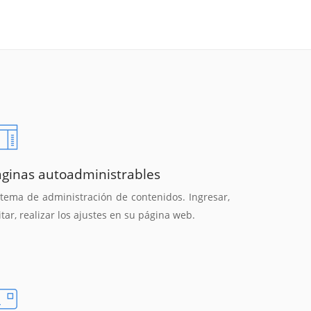
áginas autoadministrables
stema de administración de contenidos. Ingresar,
itar, realizar los ajustes en su página web.
Reunión online
Chat Online
Nuestros ejecutivos le enviarán un correo