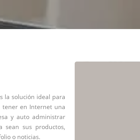
Diseño web mini sitios
Estrategia de marca
Next Cloud
Aplicaciones moviles
Identidad de marca
APP web móviles
Diseño de logo
Integración Webpay Plus
Directrices de la marca
Mantención Web
Redacción de textos
Directrices de voz
Rebranding
Fotografía / Dirección
Diseño infográfico
 la solución ideal para
 tener en Internet una
sa y auto administrar
ya sean sus productos,
olio o noticias.