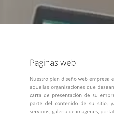
estrategia de
¡COTIZA AQUÍ!
DESDE $15 UF.
HABLAR CON EJECUTIVO
marketing digital.
DESDE $300 UF.
ASESORATE POR UN EXPERTO
Paginas web
Nuestro plan diseño web empresa es
aquellas organizaciones que desean
carta de presentación de su empre
parte del contenido de su sitio, 
servicios, galería de imágenes, portaf