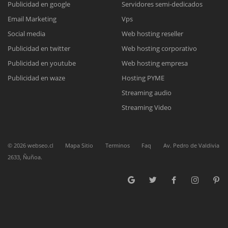
Publicidad en google
Servidores semi-dedicados
Email Marketing
Vps
Reunión online
Social media
Web hosting reseller
Publicidad en twitter
Web hosting corporativo
Nuestros ejecutivos le enviarán un correo electrónico con el enlace a
Chat Online
Meet para la reunión online.
Publicidad en youtube
Web hosting empresa
Cotización
Todos nuestros ejecutivos están fuera de línea. Complete el formulario
Publicidad en waze
Hosting PYME
para enviarnos un correo electrónico con sus datos personales.
Complete el formulario y nos contactaremos a la brevedad.
Streaming audio
Streaming Video
©
2026
webseo.cl
Mapa Sitio
Terminos
Faq
Av. Pedro de Valdivia
2633, Ñuñoa.