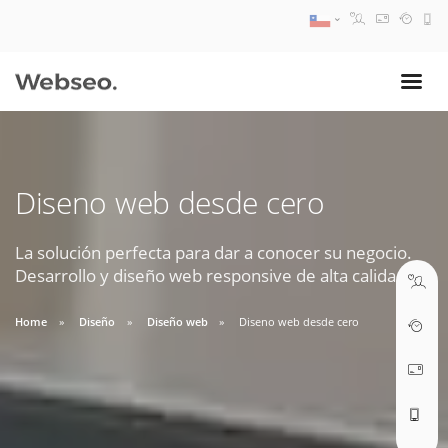
08:30 AM A 17:30 PM
ventas@webseo.cl
Diseno web desde cero
09:30 AM A 18:30 PM
soporte@webseo.cl
La solución perfecta para dar a conocer su negocio.
Desarrollo y diseño web responsive de alta calidad.
Home
Diseño
Diseño web
Diseno web desde cero
ABRIR TICKET