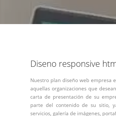
estrategia de
¡COTIZA AQUÍ!
DESDE $15 UF.
HABLAR CON EJECUTIVO
marketing digital.
DESDE $300 UF.
ASESORATE POR UN EXPERTO
Diseno responsive htm
Nuestro plan diseño web empresa es
aquellas organizaciones que desean
carta de presentación de su empre
parte del contenido de su sitio, 
servicios, galería de imágenes, portaf