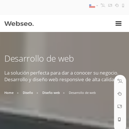
08:30 AM A 17:30 PM
ventas@webseo.cl
Desarrollo de web
09:30 AM A 18:30 PM
soporte@webseo.cl
La solución perfecta para dar a conocer su negocio.
Desarrollo y diseño web responsive de alta calidad.
Home
Diseño
Diseño web
Desarrollo de web
ABRIR TICKET