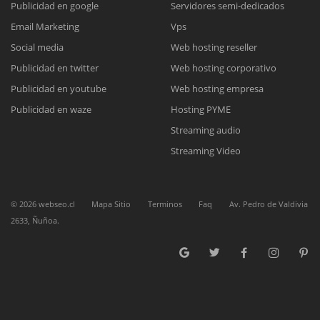
Publicidad en google
Servidores semi-dedicados
Email Marketing
Vps
Reunión online
Social media
Web hosting reseller
Publicidad en twitter
Web hosting corporativo
Nuestros ejecutivos le enviarán un correo electrónico con el enlace a
Chat Online
Meet para la reunión online.
Publicidad en youtube
Web hosting empresa
Cotización
Todos nuestros ejecutivos están fuera de línea. Complete el formulario
Publicidad en waze
Hosting PYME
para enviarnos un correo electrónico con sus datos personales.
Complete el formulario y nos contactaremos a la brevedad.
Streaming audio
Streaming Video
©
2026
webseo.cl
Mapa Sitio
Terminos
Faq
Av. Pedro de Valdivia
2633, Ñuñoa.