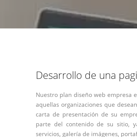
estrategia de
¡COTIZA AQUÍ!
DESDE $15 UF.
HABLAR CON EJECUTIVO
marketing digital.
DESDE $300 UF.
ASESORATE POR UN EXPERTO
Desarrollo de una pag
Nuestro plan diseño web empresa es
aquellas organizaciones que desean
carta de presentación de su empre
parte del contenido de su sitio, 
servicios, galería de imágenes, portaf