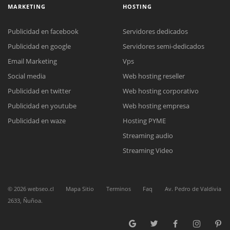
MARKETING
HOSTING
Publicidad en facebook
Servidores dedicados
Publicidad en google
Servidores semi-dedicados
Email Marketing
Vps
Social media
Web hosting reseller
Reunión online
Publicidad en twitter
Web hosting corporativo
Nuestros ejecutivos le enviarán un correo electrónico con el enlace a
Chat Online
Meet para la reunión online.
Publicidad en youtube
Web hosting empresa
Cotización
Todos nuestros ejecutivos están fuera de línea. Complete el formulario
Publicidad en waze
Hosting PYME
para enviarnos un correo electrónico con sus datos personales.
Complete el formulario y nos contactaremos a la brevedad.
Streaming audio
Streaming Video
©
2026
webseo.cl
Mapa Sitio
Terminos
Faq
Av. Pedro de Valdivia
2633, Ñuñoa.