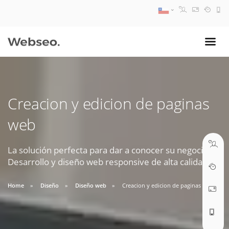
08:30 AM A 17:30 PM
ventas@webseo.cl
Creacion y edicion de paginas
09:30 AM A 18:30 PM
web
soporte@webseo.cl
La solución perfecta para dar a conocer su negocio.
Desarrollo y diseño web responsive de alta calidad.
ABRIR TICKET
Home
Diseño
Diseño web
Creacion y edicion de paginas web