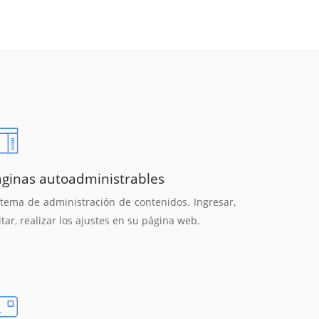
áginas autoadministrables
stema de administración de contenidos. Ingresar,
itar, realizar los ajustes en su página web.
Reunión online
Chat Online
Nuestros ejecutivos le enviarán un correo