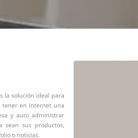
Diseño web mini sitios
Estrategia de marca
Next Cloud
Aplicaciones moviles
Identidad de marca
APP web móviles
Diseño de logo
Integración Webpay Plus
Directrices de la marca
Mantención Web
Redacción de textos
Directrices de voz
Rebranding
Fotografía / Dirección
Diseño infográfico
 la solución ideal para
 tener en Internet una
sa y auto administrar
ya sean sus productos,
olio o noticias.