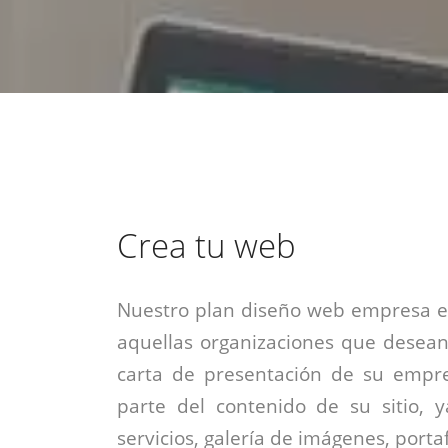
estrategia de
¡COTIZA AQUÍ!
DESDE $15 UF.
HABLAR CON EJECUTIVO
marketing digital.
DESDE $300 UF.
ASESORATE POR UN EXPERTO
Crea tu web
Nuestro plan diseño web empresa es
aquellas organizaciones que desean
carta de presentación de su empre
parte del contenido de su sitio, 
servicios, galería de imágenes, portaf