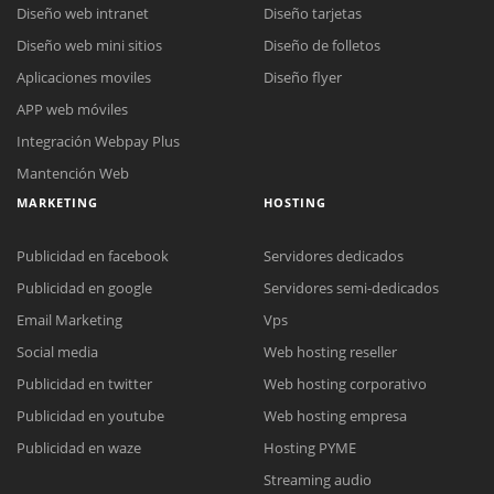
Diseño web intranet
Diseño tarjetas
Diseño web mini sitios
Diseño de folletos
Aplicaciones moviles
Diseño flyer
APP web móviles
Integración Webpay Plus
Mantención Web
MARKETING
HOSTING
Publicidad en facebook
Servidores dedicados
Publicidad en google
Servidores semi-dedicados
Email Marketing
Vps
Social media
Web hosting reseller
Publicidad en twitter
Web hosting corporativo
Reunión online
Publicidad en youtube
Web hosting empresa
Nuestros ejecutivos le enviarán un correo electrónico con el enlace a
Chat Online
Publicidad en waze
Hosting PYME
Meet para la reunión online.
Cotización
Streaming audio
Todos nuestros ejecutivos están fuera de línea. Complete el formulario