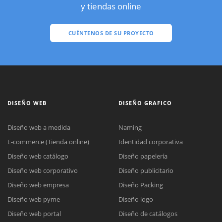
y tiendas online
CUÉNTENOS DE SU PROYECTO
DISEÑO WEB
DISEÑO GRAFICO
Diseño web a medida
Naming
E-commerce (Tienda online)
Identidad corporativa
Diseño web catálogo
Diseño papelería
Diseño web corporativo
Diseño publicitario
Diseño web empresa
Diseño Packing
Diseño web pyme
Diseño logo
Diseño web portal
Diseño de catálogos