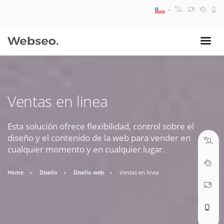
08:30 AM A 17:30 PM
ventas@webseo.cl
Ventas en linea
09:30 AM A 18:30 PM
soporte@webseo.cl
Esta solución ofrece flexibilidad, control sobre el
diseño y el contenido de la web para vender en
cualquier momento y en cualquier lugar.
Home
Diseño
Diseño web
Ventas en linea
ABRIR TICKET