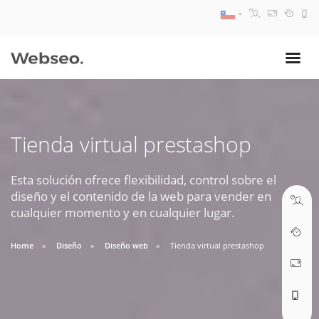
08:30 AM A 17:30 PM
ventas@webseo.cl
Tienda virtual prestashop
09:30 AM A 18:30 PM
soporte@webseo.cl
Esta solución ofrece flexibilidad, control sobre el
diseño y el contenido de la web para vender en
cualquier momento y en cualquier lugar.
Home
Diseño
Diseño web
Tienda virtual prestashop
ABRIR TICKET