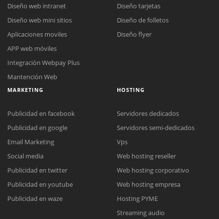
Diseño web intranet
Diseño tarjetas
Diseño web mini sitios
Diseño de folletos
Aplicaciones moviles
Diseño flyer
APP web móviles
Integración Webpay Plus
Mantención Web
MARKETING
HOSTING
Publicidad en facebook
Servidores dedicados
Publicidad en google
Servidores semi-dedicados
Email Marketing
Vps
Social media
Web hosting reseller
Publicidad en twitter
Web hosting corporativo
Reunión online
Publicidad en youtube
Web hosting empresa
Nuestros ejecutivos le enviarán un correo electrónico con el enlace a
Chat Online
Publicidad en waze
Hosting PYME
Meet para la reunión online.
Cotización
Streaming audio
Todos nuestros ejecutivos están fuera de línea. Complete el formulario