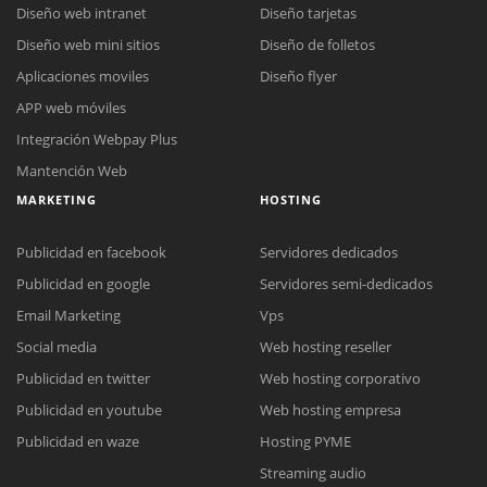
Diseño web intranet
Diseño tarjetas
Diseño web mini sitios
Diseño de folletos
Aplicaciones moviles
Diseño flyer
APP web móviles
Integración Webpay Plus
Mantención Web
MARKETING
HOSTING
Publicidad en facebook
Servidores dedicados
Publicidad en google
Servidores semi-dedicados
Email Marketing
Vps
Social media
Web hosting reseller
Publicidad en twitter
Web hosting corporativo
Reunión online
Publicidad en youtube
Web hosting empresa
Nuestros ejecutivos le enviarán un correo electrónico con el enlace a
Chat Online
Publicidad en waze
Hosting PYME
Meet para la reunión online.
Cotización
Streaming audio
Todos nuestros ejecutivos están fuera de línea. Complete el formulario