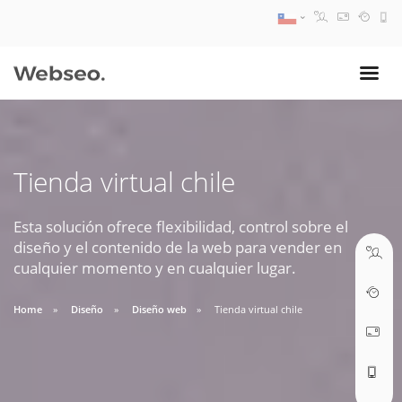
08:30 AM A 17:30 PM
ventas@webseo.cl
Tienda virtual chile
09:30 AM A 18:30 PM
soporte@webseo.cl
Esta solución ofrece flexibilidad, control sobre el
diseño y el contenido de la web para vender en
cualquier momento y en cualquier lugar.
Home
Diseño
Diseño web
Tienda virtual chile
ABRIR TICKET