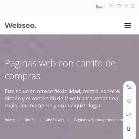
08:30 AM A 17:30 PM
ventas@webseo.cl
Paginas web con carrito de
09:30 AM A 18:30 PM
compras
soporte@webseo.cl
Esta solución ofrece flexibilidad, control sobre el
diseño y el contenido de la web para vender en
cualquier momento y en cualquier lugar.
ABRIR TICKET
Home
Diseño
Diseño web
Paginas web con carrito de compras