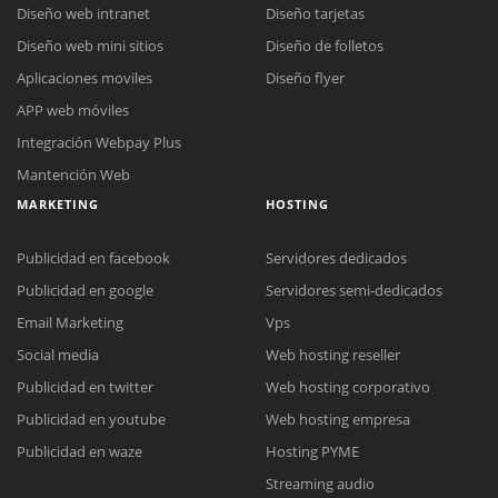
Diseño web intranet
Diseño tarjetas
Diseño web mini sitios
Diseño de folletos
Aplicaciones moviles
Diseño flyer
APP web móviles
Integración Webpay Plus
Mantención Web
MARKETING
HOSTING
Publicidad en facebook
Servidores dedicados
Publicidad en google
Servidores semi-dedicados
Email Marketing
Vps
Social media
Web hosting reseller
Publicidad en twitter
Web hosting corporativo
Reunión online
Publicidad en youtube
Web hosting empresa
Nuestros ejecutivos le enviarán un correo electrónico con el enlace a
Chat Online
Publicidad en waze
Hosting PYME
Meet para la reunión online.
Cotización
Streaming audio
Todos nuestros ejecutivos están fuera de línea. Complete el formulario