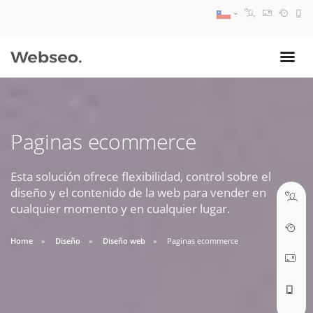
08:30 AM A 17:30 PM
ventas@webseo.cl
Paginas ecommerce
09:30 AM A 18:30 PM
soporte@webseo.cl
Esta solución ofrece flexibilidad, control sobre el
diseño y el contenido de la web para vender en
cualquier momento y en cualquier lugar.
Home
Diseño
Diseño web
Paginas ecommerce
ABRIR TICKET