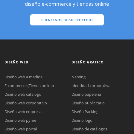
diseño e-commerce y tiendas online
CUÉNTENOS DE SU PROYECTO
DISEÑO WEB
DISEÑO GRAFICO
Diseño web a medida
Naming
E-commerce (Tienda online)
Identidad corporativa
Diseño web catálogo
Diseño papelería
Diseño web corporativo
Diseño publicitario
Diseño web empresa
Diseño Packing
Diseño web pyme
Diseño logo
Diseño web portal
Diseño de catálogos