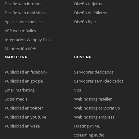
Diseño web intranet
Diseño tarjetas
Diseño web mini sitios
Diseño de folletos
Aplicaciones moviles
Diseño flyer
APP web móviles
Integración Webpay Plus
Mantención Web
MARKETING
HOSTING
Publicidad en facebook
Servidores dedicados
Publicidad en google
Servidores semi-dedicados
Email Marketing
Vps
Social media
Web hosting reseller
Publicidad en twitter
Web hosting corporativo
Reunión online
Publicidad en youtube
Web hosting empresa
Nuestros ejecutivos le enviarán un correo electrónico con el enlace a
Chat Online
Publicidad en waze
Hosting PYME
Meet para la reunión online.
Cotización
Streaming audio
Todos nuestros ejecutivos están fuera de línea. Complete el formulario