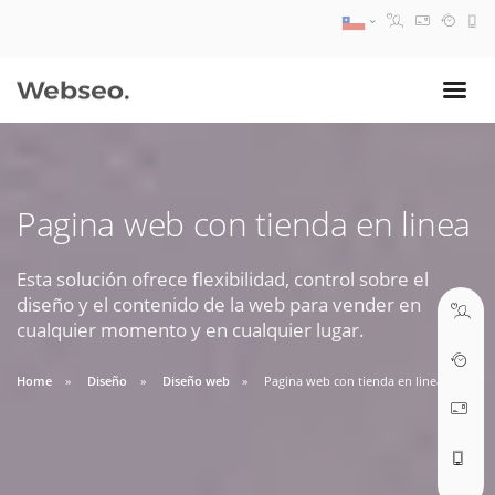
08:30 AM A 17:30 PM
ventas@webseo.cl
Pagina web con tienda en linea
09:30 AM A 18:30 PM
soporte@webseo.cl
Esta solución ofrece flexibilidad, control sobre el
diseño y el contenido de la web para vender en
cualquier momento y en cualquier lugar.
Home
Diseño
Diseño web
Pagina web con tienda en linea
ABRIR TICKET