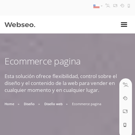
08:30 AM A 17:30 PM
ventas@webseo.cl
Ecommerce pagina
09:30 AM A 18:30 PM
soporte@webseo.cl
Esta solución ofrece flexibilidad, control sobre el
diseño y el contenido de la web para vender en
cualquier momento y en cualquier lugar.
Home
Diseño
Diseño web
Ecommerce pagina
ABRIR TICKET