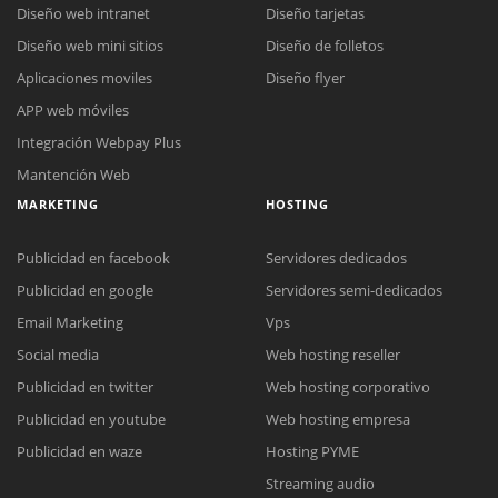
Diseño web intranet
Diseño tarjetas
Diseño web mini sitios
Diseño de folletos
Aplicaciones moviles
Diseño flyer
APP web móviles
Integración Webpay Plus
Mantención Web
MARKETING
HOSTING
Publicidad en facebook
Servidores dedicados
Publicidad en google
Servidores semi-dedicados
Email Marketing
Vps
Social media
Web hosting reseller
Publicidad en twitter
Web hosting corporativo
Reunión online
Publicidad en youtube
Web hosting empresa
Nuestros ejecutivos le enviarán un correo electrónico con el enlace a
Chat Online
Publicidad en waze
Hosting PYME
Meet para la reunión online.
Cotización
Streaming audio
Todos nuestros ejecutivos están fuera de línea. Complete el formulario