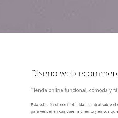
estrategia de
¡COTIZA AQUÍ!
DESDE $15 UF.
HABLAR CON EJECUTIVO
marketing digital.
DESDE $300 UF.
ASESORATE POR UN EXPERTO
Diseno web ecommer
Tienda online funcional, cómoda y fác
Esta solución ofrece flexibilidad, control sobre e
para vender en cualquier momento y en cualquie