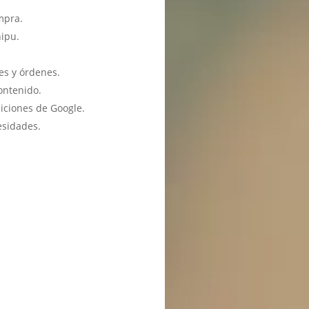
mpra.
hipu.
es y órdenes.
ontenido.
iciones de Google.
esidades.