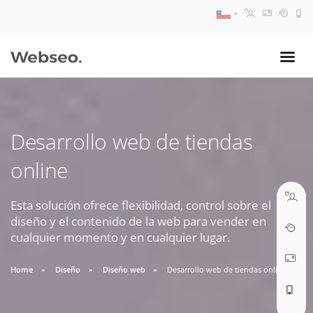
08:30 AM A 17:30 PM
ventas@webseo.cl
Desarrollo web de tiendas
09:30 AM A 18:30 PM
online
soporte@webseo.cl
Esta solución ofrece flexibilidad, control sobre el
diseño y el contenido de la web para vender en
cualquier momento y en cualquier lugar.
ABRIR TICKET
Home
Diseño
Diseño web
Desarrollo web de tiendas online