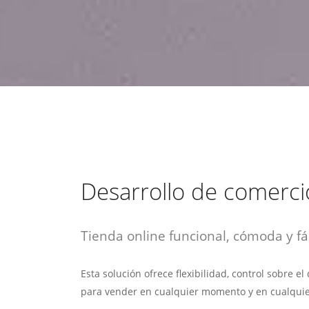
estrategia de
¡COTIZA AQUÍ!
DESDE $15 UF.
HABLAR CON EJECUTIVO
marketing digital.
DESDE $300 UF.
ASESORATE POR UN EXPERTO
Desarrollo de comerci
Tienda online funcional, cómoda y fác
Esta solución ofrece flexibilidad, control sobre e
para vender en cualquier momento y en cualquie