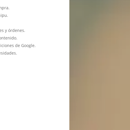
mpra.
hipu.
es y órdenes.
ontenido.
iciones de Google.
esidades.