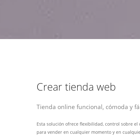
estrategia de
¡COTIZA AQUÍ!
DESDE $15 UF.
HABLAR CON EJECUTIVO
marketing digital.
DESDE $300 UF.
ASESORATE POR UN EXPERTO
Crear tienda web
Tienda online funcional, cómoda y fác
Esta solución ofrece flexibilidad, control sobre e
para vender en cualquier momento y en cualquie