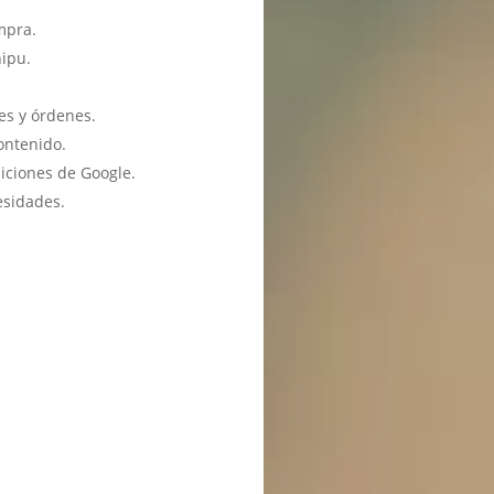
mpra.
hipu.
es y órdenes.
ontenido.
iciones de Google.
esidades.