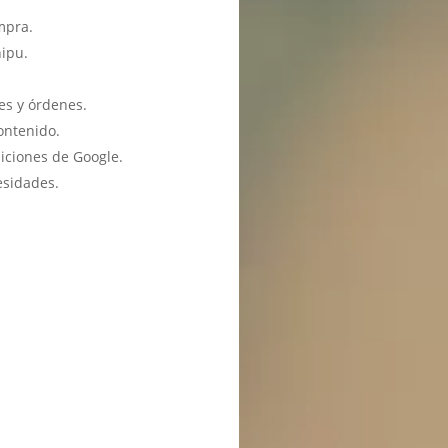
mpra.
hipu.
es y órdenes.
ontenido.
iciones de Google.
esidades.