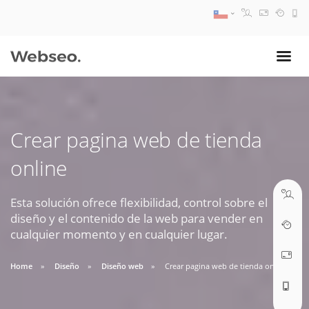
08:30 AM A 17:30 PM
ventas@webseo.cl
Crear pagina web de tienda
09:30 AM A 18:30 PM
online
soporte@webseo.cl
Esta solución ofrece flexibilidad, control sobre el
diseño y el contenido de la web para vender en
cualquier momento y en cualquier lugar.
ABRIR TICKET
Home
Diseño
Diseño web
Crear pagina web de tienda online