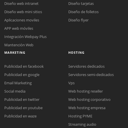
Diseño web intranet
Diseño tarjetas
Diseño web mini sitios
Diseño de folletos
Aplicaciones moviles
Diseño flyer
APP web móviles
Integración Webpay Plus
Mantención Web
MARKETING
HOSTING
Publicidad en facebook
Servidores dedicados
Publicidad en google
Servidores semi-dedicados
Email Marketing
Vps
Social media
Web hosting reseller
Publicidad en twitter
Web hosting corporativo
Reunión online
Publicidad en youtube
Web hosting empresa
Nuestros ejecutivos le enviarán un correo electrónico con el enlace a
Chat Online
Publicidad en waze
Hosting PYME
Meet para la reunión online.
Cotización
Streaming audio
Todos nuestros ejecutivos están fuera de línea. Complete el formulario