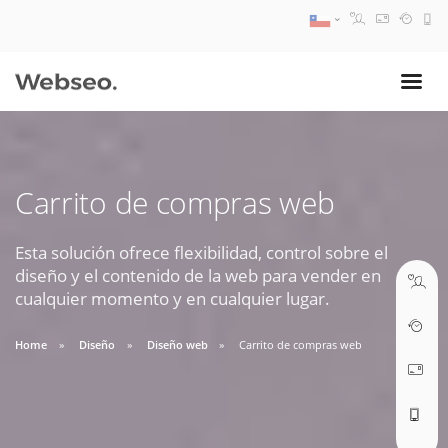
08:30 AM A 17:30 PM
ventas@webseo.cl
Carrito de compras web
09:30 AM A 18:30 PM
soporte@webseo.cl
Esta solución ofrece flexibilidad, control sobre el
diseño y el contenido de la web para vender en
cualquier momento y en cualquier lugar.
Home
Diseño
Diseño web
Carrito de compras web
ABRIR TICKET