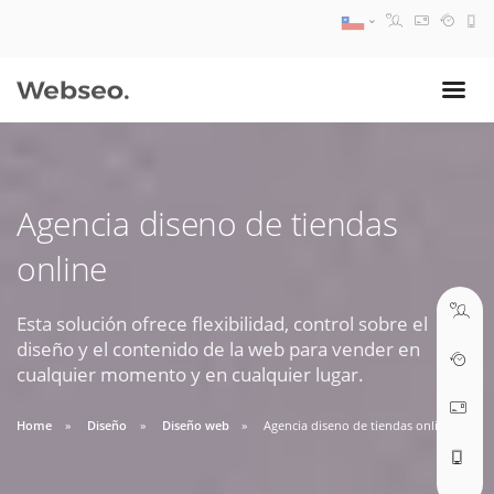
08:30 AM A 17:30 PM
ventas@webseo.cl
Agencia diseno de tiendas
09:30 AM A 18:30 PM
online
soporte@webseo.cl
Esta solución ofrece flexibilidad, control sobre el
diseño y el contenido de la web para vender en
cualquier momento y en cualquier lugar.
ABRIR TICKET
Home
Diseño
Diseño web
Agencia diseno de tiendas online