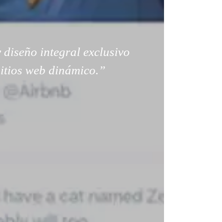
 diseño integral exclusivo
sitios web dinámico.”