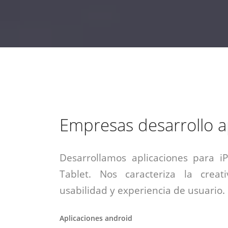
estrategia de
¡COTIZA AQUÍ!
DESDE $15 UF.
HABLAR CON EJECUTIVO
marketing digital.
DESDE $300 UF.
ASESORATE POR UN EXPERTO
Empresas desarrollo 
Desarrollamos aplicaciones para i
Tablet. Nos caracteriza la creati
usabilidad y experiencia de usuario.
Aplicaciones android