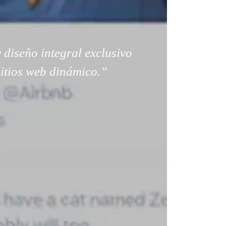
 diseño integral exclusivo
sitios web dinámico.”