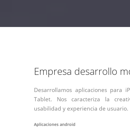
estrategia de
¡COTIZA AQUÍ!
DESDE $15 UF.
HABLAR CON EJECUTIVO
marketing digital.
DESDE $300 UF.
ASESORATE POR UN EXPERTO
Empresa desarrollo mo
Desarrollamos aplicaciones para i
Tablet. Nos caracteriza la creati
usabilidad y experiencia de usuario.
Aplicaciones android