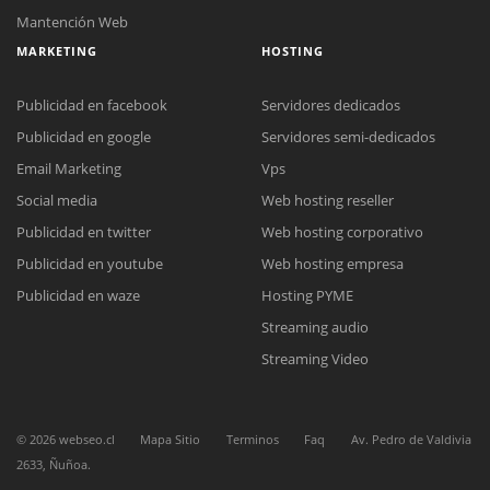
Mantención Web
MARKETING
HOSTING
Publicidad en facebook
Servidores dedicados
Publicidad en google
Servidores semi-dedicados
Email Marketing
Vps
Social media
Web hosting reseller
Reunión online
Publicidad en twitter
Web hosting corporativo
Nuestros ejecutivos le enviarán un correo electrónico con el enlace a
Chat Online
Meet para la reunión online.
Publicidad en youtube
Web hosting empresa
Cotización
Todos nuestros ejecutivos están fuera de línea. Complete el formulario
Publicidad en waze
Hosting PYME
para enviarnos un correo electrónico con sus datos personales.
Complete el formulario y nos contactaremos a la brevedad.
Streaming audio
Streaming Video
©
2026
webseo.cl
Mapa Sitio
Terminos
Faq
Av. Pedro de Valdivia
2633, Ñuñoa.