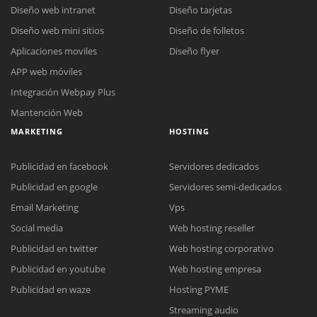
Diseño web intranet
Diseño tarjetas
Diseño web mini sitios
Diseño de folletos
Aplicaciones moviles
Diseño flyer
APP web móviles
Integración Webpay Plus
Mantención Web
MARKETING
HOSTING
Publicidad en facebook
Servidores dedicados
Publicidad en google
Servidores semi-dedicados
Email Marketing
Vps
Social media
Web hosting reseller
Reunión online
Publicidad en twitter
Web hosting corporativo
Nuestros ejecutivos le enviarán un correo electrónico con el enlace a
Chat Online
Publicidad en youtube
Web hosting empresa
Meet para la reunión online.
Cotización
Todos nuestros ejecutivos están fuera de línea. Complete el formulario
Publicidad en waze
Hosting PYME
para enviarnos un correo electrónico con sus datos personales.
Complete el formulario y nos contactaremos a la brevedad.
Streaming audio