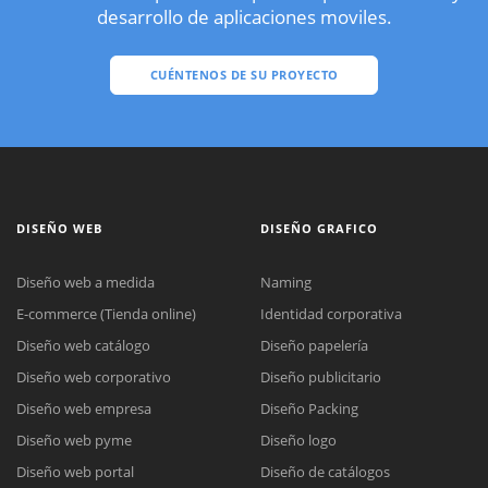
desarrollo de aplicaciones moviles.
CUÉNTENOS DE SU PROYECTO
DISEÑO WEB
DISEÑO GRAFICO
Diseño web a medida
Naming
E-commerce (Tienda online)
Identidad corporativa
Diseño web catálogo
Diseño papelería
Diseño web corporativo
Diseño publicitario
Diseño web empresa
Diseño Packing
Diseño web pyme
Diseño logo
Diseño web portal
Diseño de catálogos