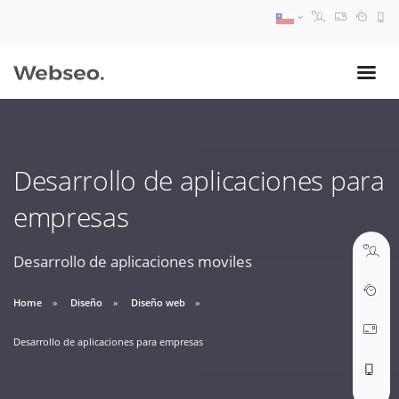
08:30 AM A 17:30 PM
ventas@webseo.cl
Desarrollo de aplicaciones para
09:30 AM A 18:30 PM
empresas
soporte@webseo.cl
Desarrollo de aplicaciones moviles
Home
Diseño
Diseño web
ABRIR TICKET
Desarrollo de aplicaciones para empresas