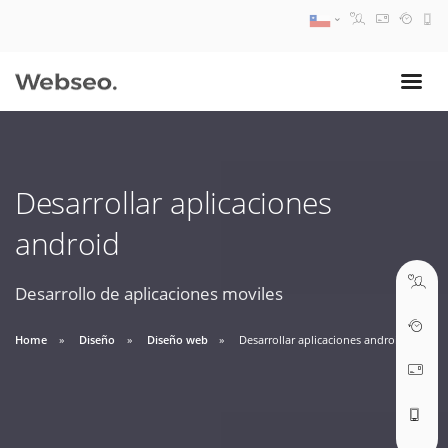
08:30 AM A 17:30 PM
ventas@webseo.cl
Desarrollar aplicaciones
09:30 AM A 18:30 PM
android
soporte@webseo.cl
Desarrollo de aplicaciones moviles
Home
Diseño
Diseño web
Desarrollar aplicaciones android
ABRIR TICKET