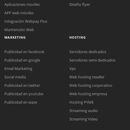
Aplicaciones moviles
Diseño flyer
APP web móviles
Integración Webpay Plus
Mantención Web
MARKETING
HOSTING
Publicidad en facebook
Servidores dedicados
Publicidad en google
Servidores semi-dedicados
Email Marketing
Vps
Social media
Web hosting reseller
Reunión online
Publicidad en twitter
Web hosting corporativo
Nuestros ejecutivos le enviarán un correo electrónico con el enlace a
Chat Online
Publicidad en youtube
Web hosting empresa
Meet para la reunión online.
Cotización
Todos nuestros ejecutivos están fuera de línea. Complete el formulario
Publicidad en waze
Hosting PYME
para enviarnos un correo electrónico con sus datos personales.
Complete el formulario y nos contactaremos a la brevedad.
Streaming audio
Streaming Video