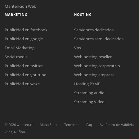
Mantención Web
MARKETING
HOSTING
Publicidad en facebook
Servidores dedicados
Publicidad en google
Servidores semi-dedicados
Email Marketing
Vps
Social media
Web hosting reseller
Reunión online
Publicidad en twitter
Web hosting corporativo
Nuestros ejecutivos le enviarán un correo electrónico con el enlace a
Chat Online
Meet para la reunión online.
Publicidad en youtube
Web hosting empresa
Cotización
Todos nuestros ejecutivos están fuera de línea. Complete el formulario
Publicidad en waze
Hosting PYME
para enviarnos un correo electrónico con sus datos personales.
Complete el formulario y nos contactaremos a la brevedad.
Streaming audio
Streaming Video
©
2026
webseo.cl
Mapa Sitio
Terminos
Faq
Av. Pedro de Valdivia
2633, Ñuñoa.