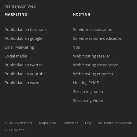
Mantención Web
MARKETING
HOSTING
Publicidad en facebook
Servidores dedicados
Publicidad en google
Servidores semi-dedicados
Email Marketing
Vps
Social media
Web hosting reseller
Reunión online
Publicidad en twitter
Web hosting corporativo
Nuestros ejecutivos le enviarán un correo electrónico con el enlace a
Chat Online
Meet para la reunión online.
Publicidad en youtube
Web hosting empresa
Cotización
Todos nuestros ejecutivos están fuera de línea. Complete el formulario
Publicidad en waze
Hosting PYME
para enviarnos un correo electrónico con sus datos personales.
Complete el formulario y nos contactaremos a la brevedad.
Streaming audio
Streaming Video
©
2026
webseo.cl
Mapa Sitio
Terminos
Faq
Av. Pedro de Valdivia
2633, Ñuñoa.