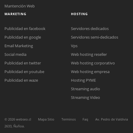
Mantención Web
MARKETING
HOSTING
Publicidad en facebook
Servidores dedicados
Reunión online
Publicidad en google
Servidores semi-dedicados
Nuestros ejecutivos le enviarán un correo electrónico con el enlace a
Chat Online
Email Marketing
Vps
Meet para la reunión online.
Cotización
Social media
Web hosting reseller
Todos nuestros ejecutivos están fuera de línea. Complete el formulario
para enviarnos un correo electrónico con sus datos personales.
Complete el formulario y nos contactaremos a la brevedad.
Publicidad en twitter
Web hosting corporativo
Publicidad en youtube
Web hosting empresa
Publicidad en waze
Hosting PYME
Streaming audio
Streaming Video
©
2026
webseo.cl
Mapa Sitio
Terminos
Faq
Av. Pedro de Valdivia
2633, Ñuñoa.