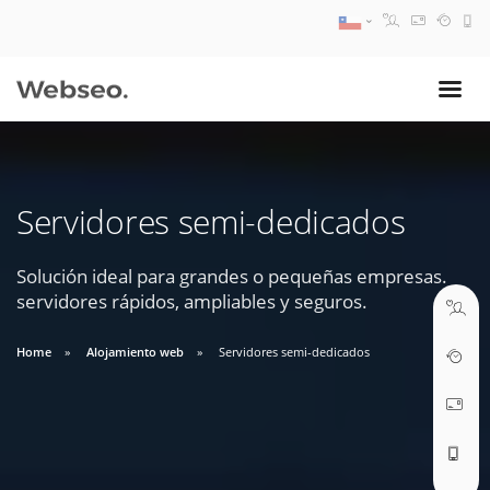
08:30 AM A 17:30 PM
ventas@webseo.cl
Servidores semi-dedicados
09:30 AM A 18:30 PM
soporte@webseo.cl
Solución ideal para grandes o pequeñas empresas.
servidores rápidos, ampliables y seguros.
Home
Alojamiento web
Servidores semi-dedicados
ABRIR TICKET