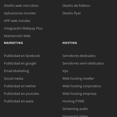
Diseño web mini sitios
Diseño de folletos
Aplicaciones moviles
Diseño flyer
APP web móviles
Integración Webpay Plus
Mantención Web
MARKETING
HOSTING
Publicidad en facebook
Servidores dedicados
Publicidad en google
Servidores semi-dedicados
Email Marketing
Vps
Social media
Web hosting reseller
Reunión online
Publicidad en twitter
Web hosting corporativo
Nuestros ejecutivos le enviarán un correo electrónico con el enlace a
Publicidad en youtube
Web hosting empresa
Chat Online
Meet para la reunión online.
Cotización
Publicidad en waze
Hosting PYME
Todos nuestros ejecutivos están fuera de línea. Complete el formulario
Streaming audio
para enviarnos un correo electrónico con sus datos personales.
Complete el formulario y nos contactaremos a la brevedad.
Streaming Video