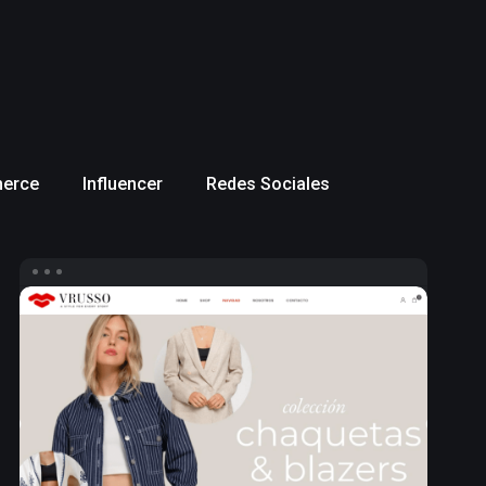
erce
Influencer
Redes Sociales
Diseño
web
ecommerce
para
Vrusso