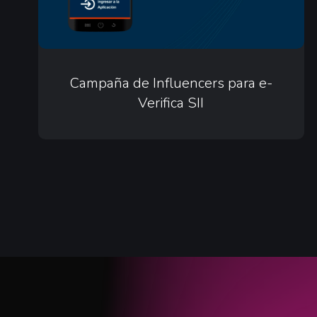
SII
Campaña
de
Campaña de Influencers para e-
Verifica SII
Influencers
para
e-
Verifica
SII