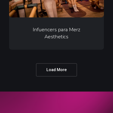
Infuencers
para
Infuencers para Merz
Aesthetics
Merz
Aesthetics
Load More