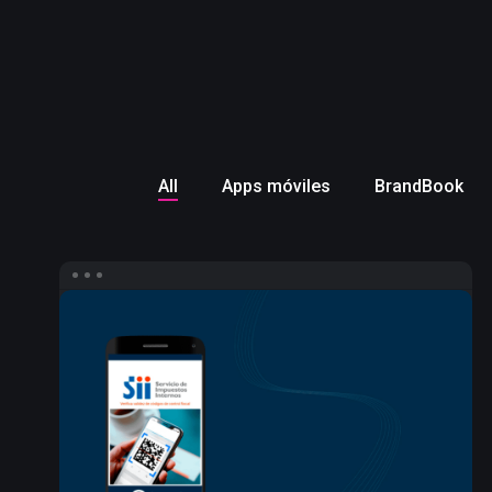
All
Apps móviles
BrandBook
Campaña
de
Influencers
para
e-
Verifica