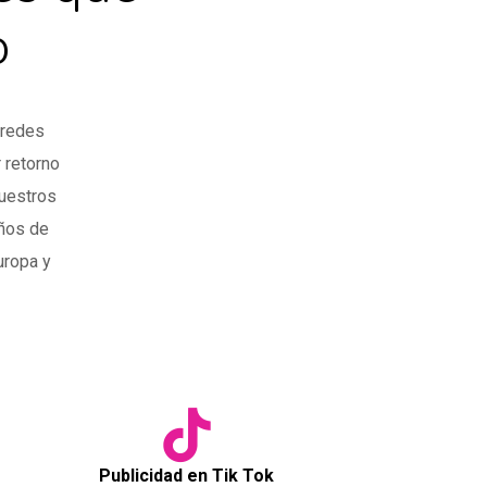
o
 redes
 retorno
nuestros
años de
uropa y
Publicidad en Tik Tok