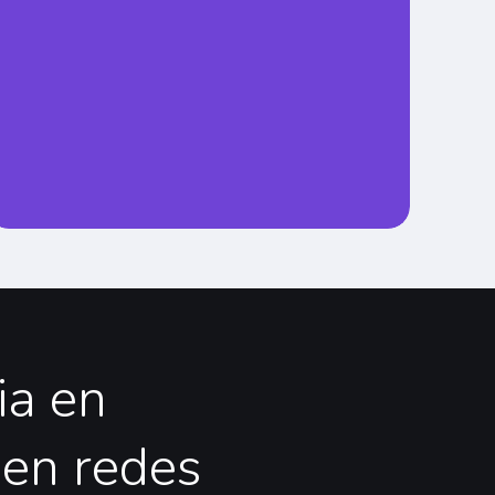
ia
en
en
redes