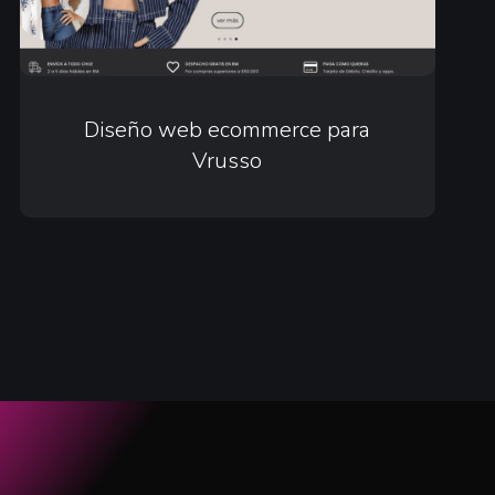
Diseño
web
Diseño web ecommerce para
Vrusso
ecommerce
para
Vrusso