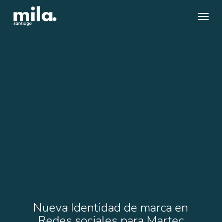
Skip
Menu
to
main
content
Nueva Identidad de marca en
Redes sociales para Martec