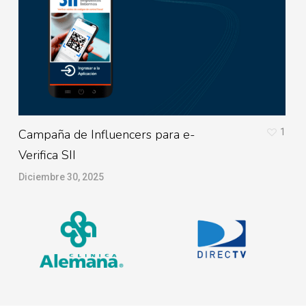
Campaña de Influencers para e-
1
I
Verifica SII
D
Diciembre 30, 2025