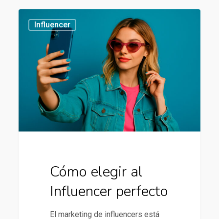
Cómo
434
Influencer
elegir
al
Influencer
perfecto
Cómo elegir al
Influencer perfecto
El marketing de influencers está