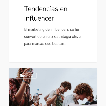
Tendencias en
influencer
El marketing de influencers se ha
convertido en una estrategia clave
para marcas que buscan…
Tendencias
1186
Influencer
en
influencer
marketing
para