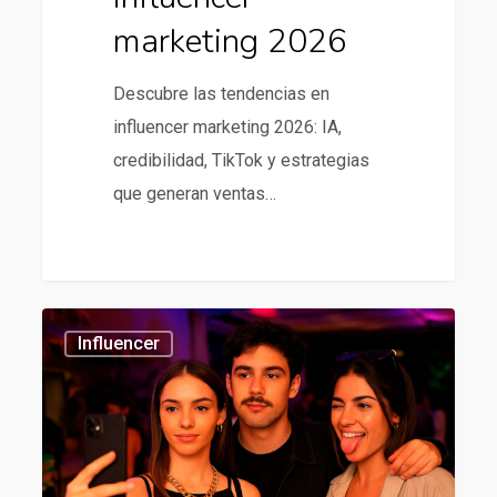
marketing 2026
Descubre las tendencias en
influencer marketing 2026: IA,
credibilidad, TikTok y estrategias
que generan ventas…
Mejores
434
Influencer
agencias
de
influencer
en
chile