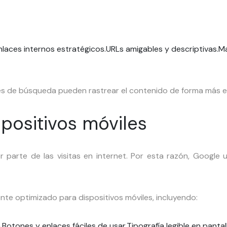
nlaces internos estratégicos.
URLs amigables y descriptivas.
Ma
ores de búsqueda pueden rastrear el contenido de forma más ef
positivos móviles
 parte de las visitas en internet. Por esta razón, Google uti
nte optimizado para dispositivos móviles, incluyendo:
.
Botones y enlaces fáciles de usar.
Tipografía legible en panta