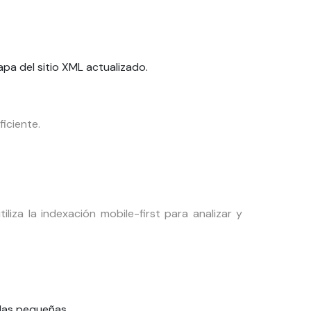
pa del sitio XML actualizado.
iciente.
liza la indexación mobile-first para analizar y
llas pequeñas.