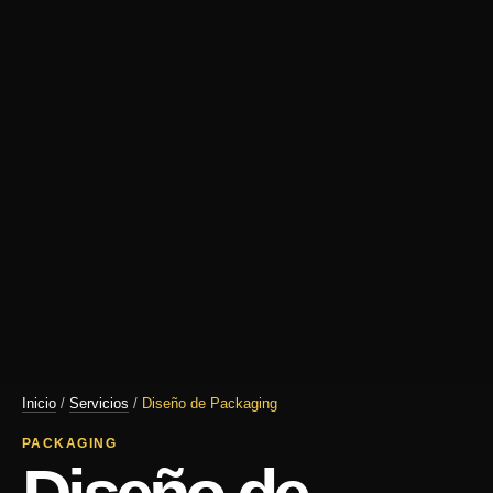
Inicio
/
Servicios
/
Diseño de Packaging
PACKAGING