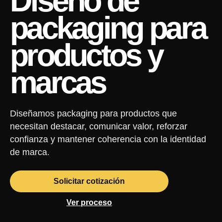
Diseño de
packaging para
productos y
marcas
Diseñamos packaging para productos que
necesitan destacar, comunicar valor, reforzar
confianza y mantener coherencia con la identidad
de marca.
Solicitar cotización
Ver proceso