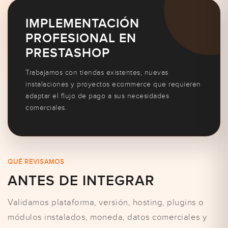
IMPLEMENTACIÓN
PROFESIONAL EN
PRESTASHOP
Trabajamos con tiendas existentes, nuevas
instalaciones y proyectos ecommerce que requieren
adaptar el flujo de pago a sus necesidades
comerciales.
QUÉ REVISAMOS
ANTES DE INTEGRAR
Validamos plataforma, versión, hosting, plugins o
módulos instalados, moneda, datos comerciales y