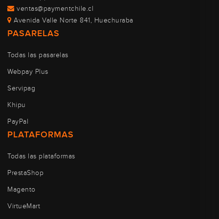
ventas@paymentchile.cl
Avenida Valle Norte 841, Huechuraba
PASARELAS
Todas las pasarelas
Webpay Plus
Servipag
Khipu
PayPal
PLATAFORMAS
Todas las plataformas
PrestaShop
Magento
VirtueMart