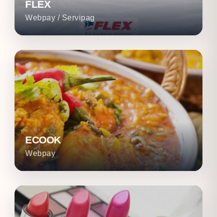
FLEX
Webpay / Servipag
ECOOK
Webpay