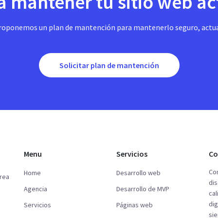
a mantener tu sitio web a
e proponemos un plan de mantención para mantenerlo seguro, actu
Solicitar plan de mantención
Menu
Servicios
Co
Con
Home
Desarrollo web
crea
dis
Agencia
Desarrollo de MVP
cal
dig
Servicios
Páginas web
si