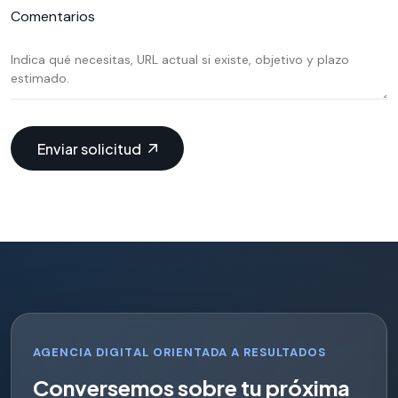
Comentarios
Enviar solicitud
AGENCIA DIGITAL ORIENTADA A RESULTADOS
C
o
n
v
e
r
s
e
m
o
s
s
o
b
r
e
t
u
p
r
ó
x
i
m
a