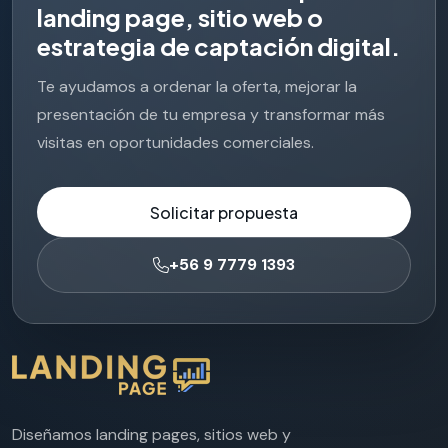
l
a
n
d
i
n
g
p
a
g
e
,
s
i
t
i
o
w
e
b
o
e
s
t
r
a
t
e
g
i
a
d
e
c
a
p
t
a
c
i
ó
n
d
i
g
i
t
a
l
.
Te ayudamos a ordenar la oferta, mejorar la
presentación de tu empresa y transformar más
visitas en oportunidades comerciales.
Solicitar propuesta
+56 9 7779 1393
Diseñamos landing pages, sitios web y