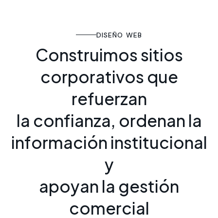
DISEÑO WEB
C
o
n
s
t
r
u
i
m
o
s
s
i
t
i
o
s
c
o
r
p
o
r
a
t
i
v
o
s
q
u
e
r
e
f
u
e
r
z
a
n
l
a
c
o
n
f
i
a
n
z
a
,
o
r
d
e
n
a
n
l
a
i
n
f
o
r
m
a
c
i
ó
n
i
n
s
t
i
t
u
c
i
o
n
a
l
y
a
p
o
y
a
n
l
a
g
e
s
t
i
ó
n
c
o
m
e
r
c
i
a
l