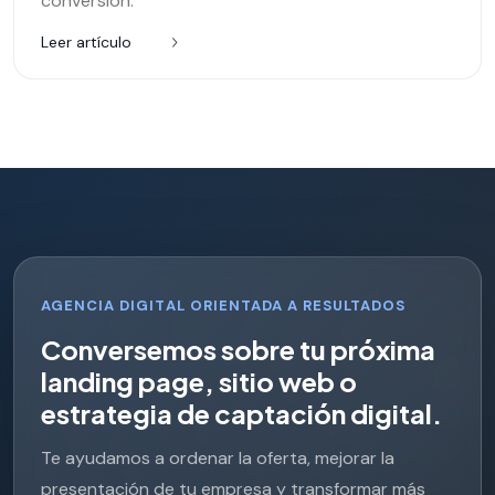
conversión.
Leer artículo
AGENCIA DIGITAL ORIENTADA A RESULTADOS
C
o
n
v
e
r
s
e
m
o
s
s
o
b
r
e
t
u
p
r
ó
x
i
m
a
l
a
n
d
i
n
g
p
a
g
e
,
s
i
t
i
o
w
e
b
o
e
s
t
r
a
t
e
g
i
a
d
e
c
a
p
t
a
c
i
ó
n
d
i
g
i
t
a
l
.
Te ayudamos a ordenar la oferta, mejorar la
presentación de tu empresa y transformar más