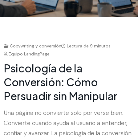
Copywriting y conversión
Lectura de 9 minutos
Equipo LandingPage
P
s
i
c
o
l
o
g
í
a
d
e
l
a
C
o
n
v
e
r
s
i
ó
n
:
C
ó
m
o
P
e
r
s
u
a
d
i
r
s
i
n
M
a
n
i
p
u
l
a
r
Una página no convierte solo por verse bien.
Convierte cuando ayuda al usuario a entender,
confiar y avanzar. La psicología de la conversión