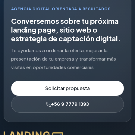
AGENCIA DIGITAL ORIENTADA A RESULTADOS
C
o
n
v
e
r
s
e
m
o
s
s
o
b
r
e
t
u
p
r
ó
x
i
m
a
l
a
n
d
i
n
g
p
a
g
e
,
s
i
t
i
o
w
e
b
o
e
s
t
r
a
t
e
g
i
a
d
e
c
a
p
t
a
c
i
ó
n
d
i
g
i
t
a
l
.
Te ayudamos a ordenar la oferta, mejorar la
presentación de tu empresa y transformar más
visitas en oportunidades comerciales.
Solicitar propuesta
+56 9 7779 1393