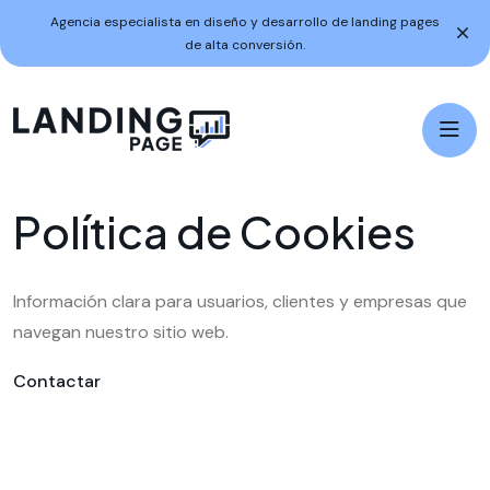
Agencia especialista en diseño y desarrollo de landing pages
de alta conversión.
P
o
l
í
t
i
c
a
d
e
C
o
o
k
i
e
s
Información clara para usuarios, clientes y empresas que
navegan nuestro sitio web.
Contactar